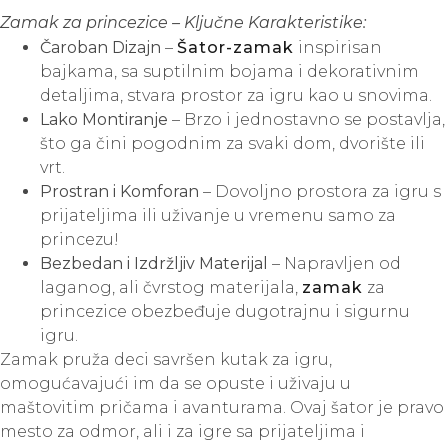
Zamak za princezice – Ključne Karakteristike:
Čaroban Dizajn
–
Šator-zamak
inspirisan
bajkama, sa suptilnim bojama i dekorativnim
detaljima, stvara prostor za igru kao u snovima.
Lako Montiranje
– Brzo i jednostavno se postavlja,
što ga čini pogodnim za svaki dom, dvorište ili
vrt.
Prostran i Komforan
– Dovoljno prostora za igru s
prijateljima ili uživanje u vremenu samo za
princezu!
Bezbedan i Izdržljiv Materijal
– Napravljen od
laganog, ali čvrstog materijala,
zamak
za
princezice obezbeđuje dugotrajnu i sigurnu
igru.
Zamak pruža deci savršen kutak za igru,
omogućavajući im da se opuste i uživaju u
maštovitim pričama i avanturama. Ovaj šator je pravo
mesto za odmor, ali i za igre sa prijateljima i