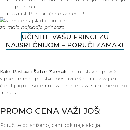
upotrebu
Uzrast: Preporučeno za decu 3+
za-male-najsladje-princeze
UČINITE VAŠU PRINCEZU
NAJSREĆNIJOM – PORUČI ZAMAK!
Kako Postaviti
Šator Zamak
:
Jednostavno povežite
šipke prema uputstvu, postavite šator i uživajte u
čaroliji igre – spremno za princezu za samo nekoliko
minuta!
PROMO CENA VAŽI JOŠ:
Poručite po sniženoj ceni dok traje akcija!