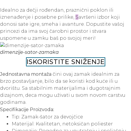
Idealno za dečji rođendan, praznični poklon ili
iznenađenje i posebne prilike,
S
avršeni izbor koji
donosi sate igre, smeha i avanture. Dopustite vašoj
princezi da ima svoj čarobni prostor i stvara
uspomene u zamku baš po svojoj meri!
dimenzije-sator-zamaka
ISKORISTITE SNIŽENJE
Jednostavna montaža
čini ovaj zamak idealnim za
brzo postavljanje, bilo da se koristi kod kuće ili u
dvorištu. Sa stabilnim materijalima i dugotrajnim
dizajnom, deca mogu uživati u svom novom carstvu
godinama.
Specifikacije Proizvoda:
Tip: Zamak-šator za devojčice
Materijal: Kvalitetan, netoksičan poliester
Dimenzije: Pogodno za unutrašnju i spoljašnju