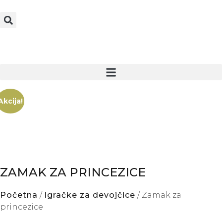
Akcija!
ZAMAK ZA PRINCEZICE
Početna
/
Igračke za devojčice
/ Zamak za
princezice