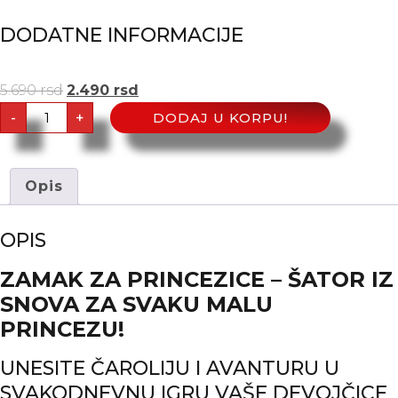
DODATNE INFORMACIJE
5.690
rsd
2.490
rsd
-
+
DODAJ U KORPU!
Opis
OPIS
ZAMAK ZA PRINCEZICE – ŠATOR IZ
SNOVA ZA SVAKU MALU
PRINCEZU!
UNESITE ČAROLIJU I AVANTURU U
SVAKODNEVNU IGRU VAŠE DEVOJČICE