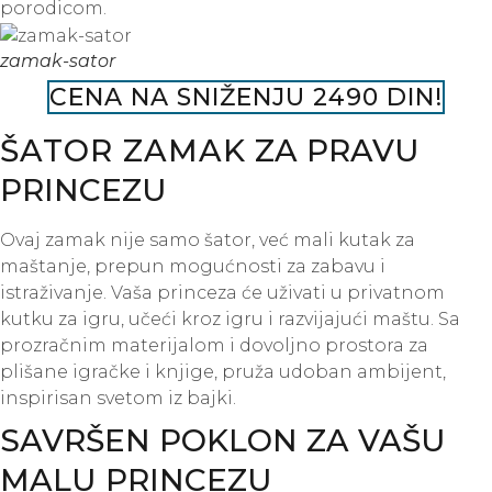
porodicom.
zamak-sator
CENA NA SNIŽENJU 2490 DIN!
ŠATOR ZAMAK
ZA PRAVU
PRINCEZU
Ovaj zamak nije samo šator, već mali kutak za
maštanje, prepun mogućnosti za zabavu i
istraživanje. Vaša princeza će uživati u privatnom
kutku za igru, učeći kroz igru i razvijajući maštu. Sa
prozračnim materijalom i dovoljno prostora za
plišane igračke i knjige, pruža udoban ambijent,
inspirisan svetom iz bajki.
SAVRŠEN POKLON ZA VAŠU
MALU PRINCEZU