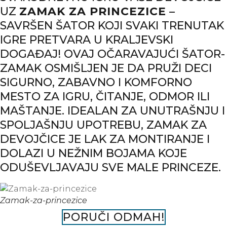
UZ
ZAMAK ZA PRINCEZICE
–
SAVRŠEN ŠATOR KOJI SVAKI TRENUTAK
IGRE PRETVARA U KRALJEVSKI
DOGAĐAJ! OVAJ OČARAVAJUĆI ŠATOR-
ZAMAK OSMIŠLJEN JE DA PRUŽI DECI
SIGURNO, ZABAVNO I KOMFORNO
MESTO ZA IGRU, ČITANJE, ODMOR ILI
MAŠTANJE. IDEALAN ZA UNUTRAŠNJU I
SPOLJAŠNJU UPOTREBU, ZAMAK ZA
DEVOJČICE JE LAK ZA MONTIRANJE I
DOLAZI U NEŽNIM BOJAMA KOJE
ODUŠEVLJAVAJU SVE MALE PRINCEZE.
Zamak-za-princezice
PORUČI ODMAH!