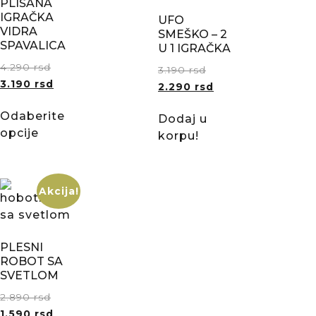
PLIŠANA
IGRAČKA
UFO
VIDRA
SMEŠKO – 2
SPAVALICA
U 1 IGRAČKA
4.290
rsd
3.190
rsd
3.190
rsd
2.290
rsd
Odaberite
Dodaj u
opcije
korpu!
Akcija!
PLESNI
ROBOT SA
SVETLOM
2.890
rsd
1.590
rsd