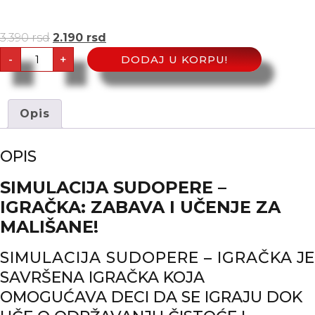
3.390
rsd
2.190
rsd
-
+
DODAJ U KORPU!
Opis
OPIS
SIMULACIJA SUDOPERE –
IGRAČKA: ZABAVA I UČENJE ZA
MALIŠANE!
SIMULACIJA SUDOPERE – IGRAČKA
JE
SAVRŠENA IGRAČKA KOJA
OMOGUĆAVA DECI DA SE IGRAJU DOK