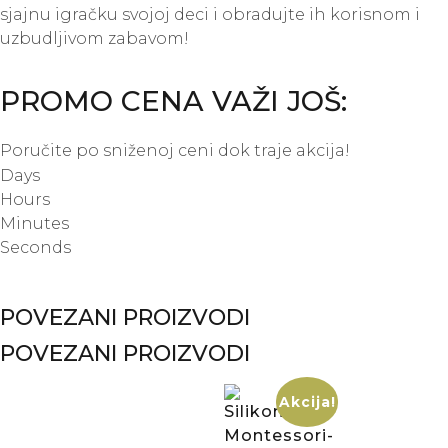
sjajnu igračku svojoj deci i obradujte ih korisnom i
uzbudljivom zabavom!
PROMO CENA VAŽI JOŠ:
Poručite po sniženoj ceni dok traje akcija!
Days
Hours
Minutes
Seconds
POVEZANI PROIZVODI
POVEZANI PROIZVODI
Akcija!