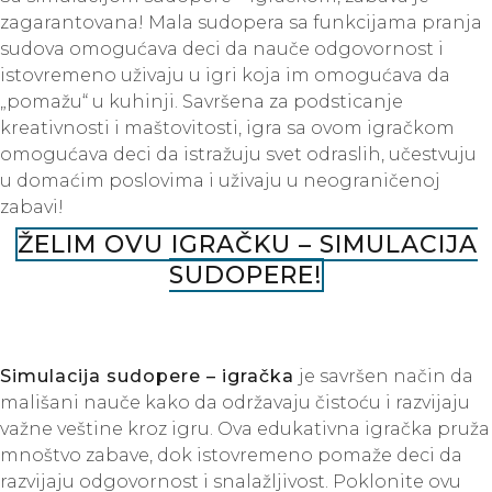
zagarantovana! Mala sudopera sa funkcijama pranja
sudova omogućava deci da nauče odgovornost i
istovremeno uživaju u igri koja im omogućava da
„pomažu“ u kuhinji. Savršena za podsticanje
kreativnosti i maštovitosti, igra sa ovom igračkom
omogućava deci da istražuju svet odraslih, učestvuju
u domaćim poslovima i uživaju u neograničenoj
zabavi!
ŽELIM OVU IGRAČKU – SIMULACIJA
SUDOPERE!
Simulacija sudopere – igračka
je savršen način da
mališani nauče kako da održavaju čistoću i razvijaju
važne veštine kroz igru. Ova edukativna igračka pruža
mnoštvo zabave, dok istovremeno pomaže deci da
razvijaju odgovornost i snalažljivost. Poklonite ovu