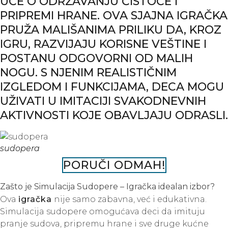
UČE O ODRŽAVANJU ČISTOĆE I
PRIPREMI HRANE. OVA SJAJNA IGRAČKA
PRUŽA MALIŠANIMA PRILIKU DA, KROZ
IGRU, RAZVIJAJU KORISNE VEŠTINE I
POSTANU ODGOVORNI OD MALIH
NOGU. S NJENIM REALISTIČNIM
IZGLEDOM I FUNKCIJAMA, DECA MOGU
UŽIVATI U IMITACIJI SVAKODNEVNIH
AKTIVNOSTI KOJE OBAVLJAJU ODRASLI.
sudopera
PORUČI ODMAH!
Zašto je Simulacija Sudopere – Igračka idealan izbor?
Ova
igračka
nije samo zabavna, već i edukativna.
Simulacija sudopere omogućava deci da imituju
pranje sudova, pripremu hrane i sve druge kućne