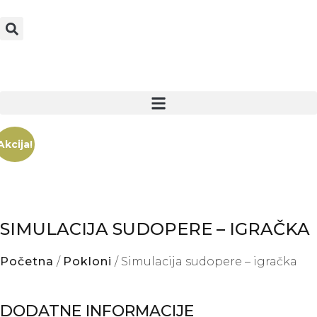
Akcija!
SIMULACIJA SUDOPERE – IGRAČKA
Početna
/
Pokloni
/ Simulacija sudopere – igračka
DODATNE INFORMACIJE