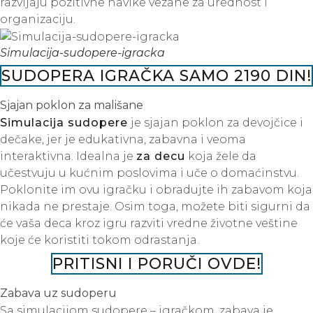
razvijaju pozitivne navike vezane za urednost i
organizaciju.
Simulacija-sudopere-igracka
SUDOPERA IGRAČKA SAMO 2190 DIN!
Sjajan poklon za mališane
Simulacija sudopere
je sjajan poklon za devojčice i
dečake, jer je edukativna, zabavna i veoma
interaktivna. Idealna je
za decu
koja žele da
učestvuju u kućnim poslovima i uče o domaćinstvu.
Poklonite im ovu igračku i obradujte ih zabavom koja
nikada ne prestaje. Osim toga, možete biti sigurni da
će vaša deca kroz igru razviti vredne životne veštine
koje će koristiti tokom odrastanja.
PRITISNI I PORUČI OVDE!
Zabava uz sudoperu
Sa simulacijom sudopere – igračkom, zabava je