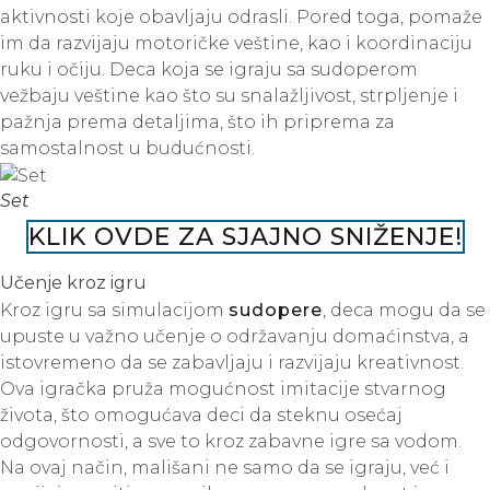
aktivnosti koje obavljaju odrasli. Pored toga, pomaže
im da razvijaju motoričke veštine, kao i koordinaciju
ruku i očiju. Deca koja se igraju sa sudoperom
vežbaju veštine kao što su snalažljivost, strpljenje i
pažnja prema detaljima, što ih priprema za
samostalnost u budućnosti.
Set
KLIK OVDE ZA SJAJNO SNIŽENJE!
Učenje kroz igru
Kroz igru sa simulacijom
sudopere
, deca mogu da se
upuste u važno učenje o održavanju domaćinstva, a
istovremeno da se zabavljaju i razvijaju kreativnost.
Ova igračka pruža mogućnost imitacije stvarnog
života, što omogućava deci da steknu osećaj
odgovornosti, a sve to kroz zabavne igre sa vodom.
Na ovaj način, mališani ne samo da se igraju, već i