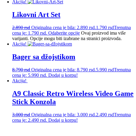
Akcija!
Likovni Art Set
2.890
rsd
Originalna cena je bila: 2.890 rsd.
1.790
rsd
Trenutna
cena je: 1.790 rsd.
Odaberite opcije
Ovaj proizvod ima više
varijanti. Opcije mogu biti izabrane na stranici proizvoda.
Akcija!
Bager sa džojstikom
8.790
rsd
Originalna cena je bila: 8.790 rsd.
5.990
rsd
Trenutna
cena je: 5.990 rsd.
Dodaj u korpu!
Akcija!
A9 Classic Retro Wireless Video Game
Stick Konzola
3.000
rsd
Originalna cena je bila: 3.000 rsd.
2.490
rsd
Trenutna
cena je: 2.490 rsd.
Dodaj u korpu!