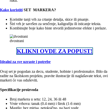
ruku.
Kako koristiti
SET MARKERA?
Koristite tanji vrh za crtanje detalja, skice ili pisanje.
Širi vrh je savršen za senčenje, kaligrafiju ili isticanje teksta.
Kombinujte boje kako biste stvorili jedinstvene efekte i prelaze.
dvostrani
KLIKNI OVDE ZA POPUST!
Idealni za sve uzraste i potrebe
Ovaj set je pogodan za decu, studente, hobiste i profesionalce. Bilo da
radite na školskom projektu, pravite ilustracije ili naglašavate tekst, ovi
markeri će vas oduševiti.
Specifikacije proizvoda
Broj markera u setu: 12, 24, 36 ili 48
Vrste vrhova: tanak (0.4 mm) i širok (1-6 mm)
Mastilo: bez mirisa, netoksično, na bazi vode