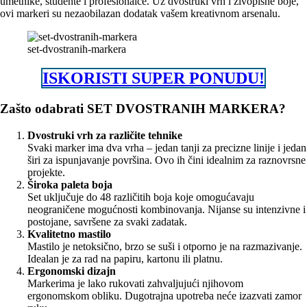
umetnike, studente i profesionalce. Uz dvostruki vrh i živopisne boje,
ovi markeri su nezaobilazan dodatak vašem kreativnom arsenalu.
set-dvostranih-markera
ISKORISTI SUPER PONUDU!
Zašto odabrati SET DVOSTRANIH MARKERA?
Dvostruki vrh za različite tehnike
Svaki marker ima dva vrha – jedan tanji za precizne linije i jedan
širi za ispunjavanje površina. Ovo ih čini idealnim za raznovrsne
projekte.
Široka paleta boja
Set uključuje do 48 različitih boja koje omogućavaju
neograničene mogućnosti kombinovanja. Nijanse su intenzivne i
postojane, savršene za svaki zadatak.
Kvalitetno mastilo
Mastilo je netoksično, brzo se suši i otporno je na razmazivanje.
Idealan je za rad na papiru, kartonu ili platnu.
Ergonomski dizajn
Markerima je lako rukovati zahvaljujući njihovom
ergonomskom obliku. Dugotrajna upotreba neće izazvati zamor