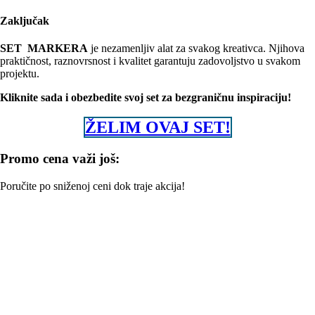
Zaključak
SET MARKERA
je nezamenljiv alat za svakog kreativca. Njihova
praktičnost, raznovrsnost i kvalitet garantuju zadovoljstvo u svakom
projektu.
Kliknite sada i obezbedite svoj set za bezgraničnu inspiraciju!
ŽELIM OVAJ SET!
Promo cena važi još:
Poručite po sniženoj ceni dok traje akcija!