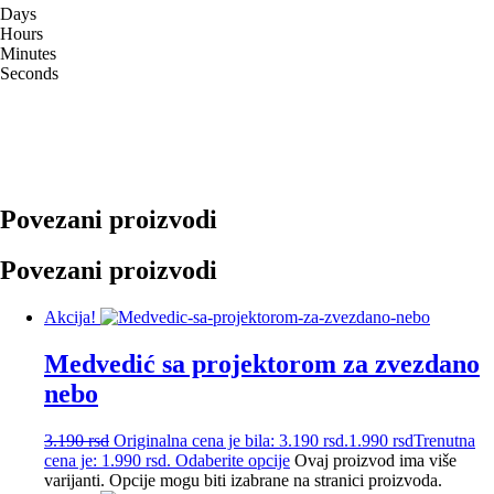
Days
Hours
Minutes
Seconds
Povezani proizvodi
Povezani proizvodi
Akcija!
Medvedić sa projektorom za zvezdano
nebo
3.190
rsd
Originalna cena je bila: 3.190 rsd.
1.990
rsd
Trenutna
cena je: 1.990 rsd.
Odaberite opcije
Ovaj proizvod ima više
varijanti. Opcije mogu biti izabrane na stranici proizvoda.