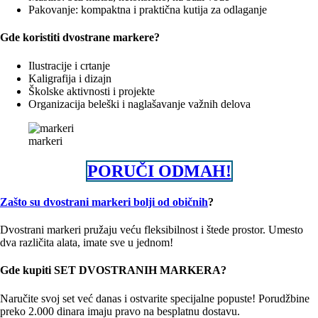
Pakovanje: kompaktna i praktična kutija za odlaganje
Gde koristiti dvostrane markere?
Ilustracije i crtanje
Kaligrafija i dizajn
Školske aktivnosti i projekte
Organizacija beleški i naglašavanje važnih delova
markeri
PORUČI ODMAH!
Zašto su dvostrani markeri bolji od običnih
?
Dvostrani markeri pružaju veću fleksibilnost i štede prostor. Umesto
dva različita alata, imate sve u jednom!
Gde kupiti SET DVOSTRANIH MARKERA?
Naručite svoj set već danas i ostvarite specijalne popuste! Porudžbine
preko 2.000 dinara imaju pravo na besplatnu dostavu.