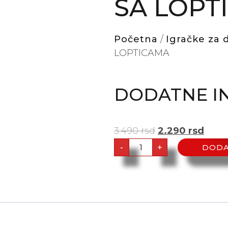
SA LOPT
Početna
/
Igračke za 
LOPTICAMA
DODATNE I
3.490
rsd
2.290
rsd
-
+
DODA