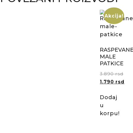
Akcija!
RASPEVAN
MALE
PATKICE
3.890
rsd
1.790
rsd
Dodaj
u
korpu!