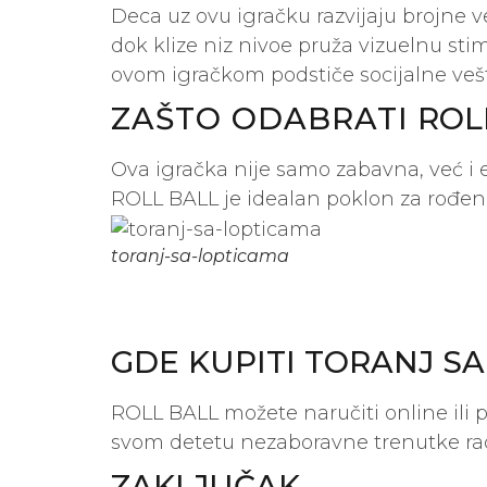
Deca uz ovu igračku razvijaju brojne ve
dok klize niz nivoe pruža vizuelnu stim
ovom igračkom podstiče socijalne vešti
ZAŠTO ODABRATI
ROLL
Ova igračka nije samo zabavna, već i 
ROLL BALL je idealan poklon za rođen
toranj-sa-lopticama
GDE KUPITI TORANJ S
ROLL BALL možete naručiti online ili
svom detetu nezaboravne trenutke rado
ZAKLJUČAK