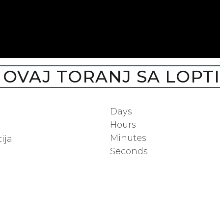
 OVAJ TORANJ SA LOPT
:
Days
Hours
Minutes
ija!
Seconds