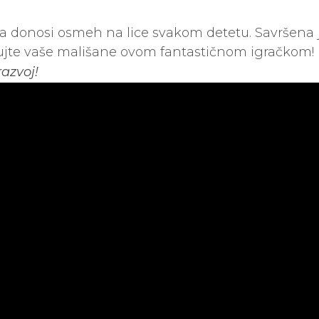
ja donosi osmeh na lice svakom detetu. Savršena je 
adujte vaše mališane ovom fantastičnom igračkom!
razvoj!