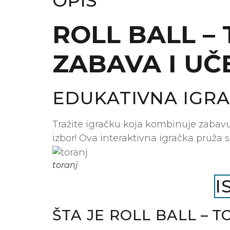
OPIS
ROLL BALL –
ZABAVA I UČ
EDUKATIVNA IGRA
Tražite igračku koja kombinuje zabavu,
izbor! Ova interaktivna igračka pruža 
toranj
I
ŠTA JE ROLL BALL
– T