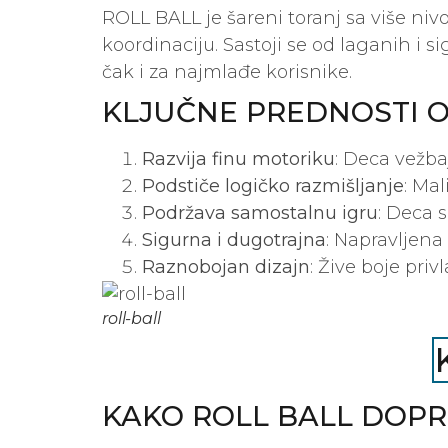
ROLL BALL je šareni toranj sa više niv
koordinaciju. Sastoji se od laganih i
čak i za najmlađe korisnike.
KLJUČNE PREDNOSTI O
Razvija finu motoriku
: Deca vežba
Podstiče logičko razmišljanje
: Mal
Podržava samostalnu igru
: Deca 
Sigurna i dugotrajna
: Napravljena
Raznobojan dizajn
: Žive boje pri
roll-ball
KAKO ROLL BALL DOPR