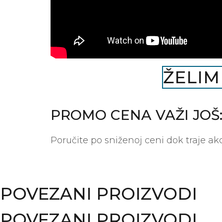
ŽELIM
PROMO CENA VAŽI JOŠ
Poručite po sniženoj ceni dok traje akc
POVEZANI PROIZVODI
POVEZANI PROIZVODI