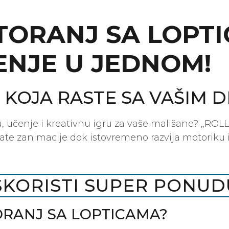
 TORANJ SA LOPT
ENJE U JEDNOM!
KOJA RASTE SA VAŠIM 
 učenje i kreativnu igru za vaše mališane? „ROLL 
sate zanimacije dok istovremeno razvija motoriku i
SKORISTI SUPER PONUD
ORANJ SA LOPTICAMA?