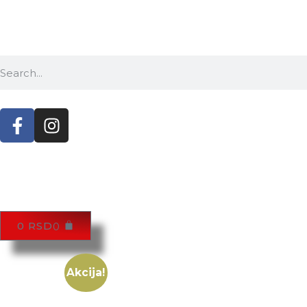
0
RSD
0
Akcija!