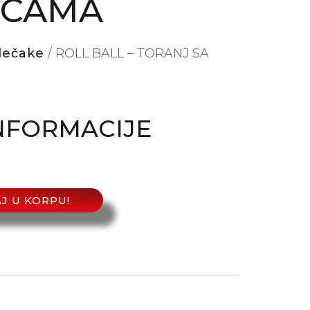
ICAMA
dečake
/ ROLL BALL – TORANJ SA
NFORMACIJE
J U KORPU!