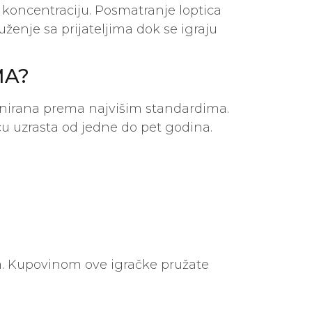
 i koncentraciju. Posmatranje loptica
ruženje sa prijateljima dok se igraju
MA?
zajnirana prema najvišim standardima.
u uzrasta od jedne do pet godina.
a. Kupovinom ove igračke pružate