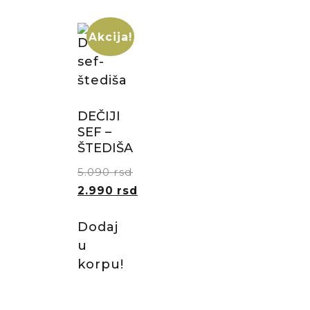
Akcija!
DEČIJI
SEF –
ŠTEDIŠA
5.090
rsd
2.990
rsd
Dodaj
u
korpu!