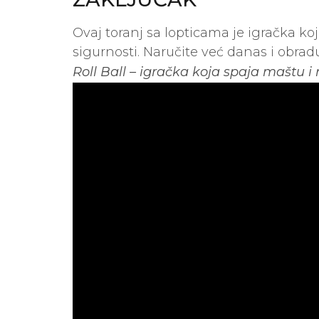
Ovaj toranj sa lopticama je igračka ko
sigurnosti. Naručite već danas i obr
Roll Ball – igračka koja spaja maštu i 