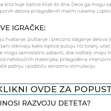
oa kroz koje loptice klize do dna. Deca ga mogu sam
 sigurnih delova prilagođenih malim rukama. Loptic
VE IGRAČKE:
ju hvatanje, puštanje i precizno slaganje delova t
išani otkrivaju kako loptice putuju niz toranj, učeć
se mogu samostalno zabaviti, dok roditelji imaju 
 od netoksičnih materijala, prilagođena intenzivn
vlače pažnju i podstiču senzornu stimulaciju.
KLIKNI OVDE ZA POPUST
INOSI RAZVOJU DETETA?