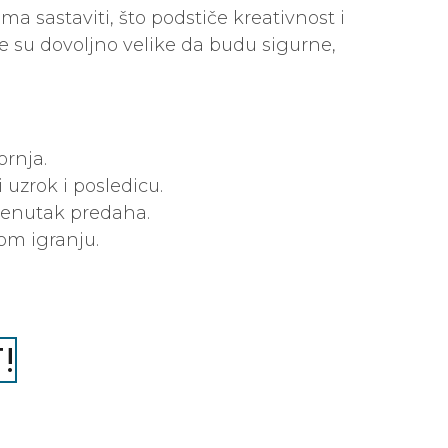
a sastaviti, što podstiče kreativnost i
e su dovoljno velike da budu sigurne,
ornja.
i uzrok i posledicu.
trenutak predaha.
om igranju.
!