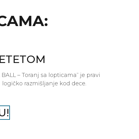
ICAMA:
DETETOM
BALL – Toranj sa lopticama“ je pravi
 logičko razmišljanje kod dece.
U!