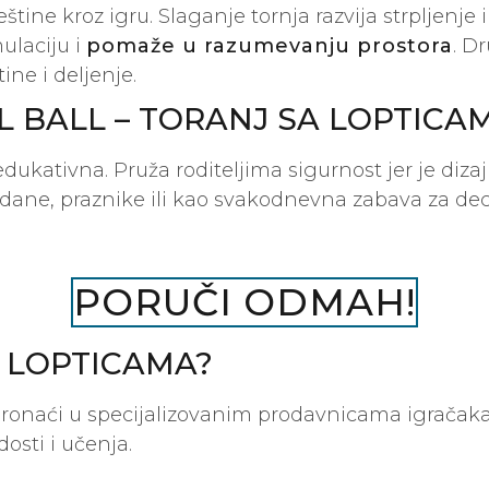
štine kroz igru. Slaganje tornja razvija strpljenje
ulaciju i
pomaže u razumevanju prostora
. D
ne i deljenje.
 BALL – TORANJ SA LOPTICA
edukativna. Pruža roditeljima sigurnost jer je di
dane, praznike ili kao svakodnevna zabava za dec
PORUČI ODMAH!
A LOPTICAMA?
 pronaći u specijalizovanim prodavnicama igračak
sti i učenja.