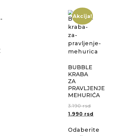
Akcija!
E
BUBBLE
KRABA
ZA
PRAVLJENJE
MEHURIĆA
3.190
rsd
1.990
rsd
Odaberite