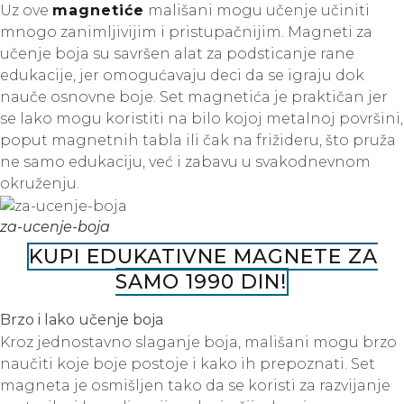
Uz ove
magnetiće
mališani mogu učenje učiniti
mnogo zanimljivijim i pristupačnijim. Magneti za
učenje boja su savršen alat za podsticanje rane
edukacije, jer omogućavaju deci da se igraju dok
nauče osnovne boje. Set magnetića je praktičan jer
se lako mogu koristiti na bilo kojoj metalnoj površini,
poput magnetnih tabla ili čak na frižideru, što pruža
ne samo edukaciju, već i zabavu u svakodnevnom
okruženju.
za-ucenje-boja
KUPI EDUKATIVNE MAGNETE ZA
SAMO 1990 DIN!
Brzo i lako učenje boja
Kroz jednostavno slaganje boja, mališani mogu brzo
naučiti koje boje postoje i kako ih prepoznati. Set
magneta je osmišljen tako da se koristi za razvijanje