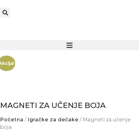
Akcija!
MAGNETI ZA UČENJE BOJA
Početna
/
Igračke za dečake
/ Magneti za učenje
boja