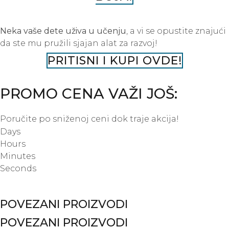
Neka vaše dete uživa u učenju
, a vi se opustite znajući
da ste mu pružili sjajan alat za razvoj!
PRITISNI I KUPI OVDE!
PROMO CENA VAŽI JOŠ:
Poručite po sniženoj ceni dok traje akcija!
Days
Hours
Minutes
Seconds
POVEZANI PROIZVODI
POVEZANI PROIZVODI