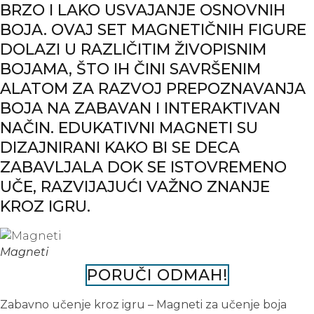
BRZO I LAKO USVAJANJE OSNOVNIH
BOJA. OVAJ SET MAGNETIČNIH FIGURE
DOLAZI U RAZLIČITIM ŽIVOPISNIM
BOJAMA, ŠTO IH ČINI SAVRŠENIM
ALATOM ZA RAZVOJ PREPOZNAVANJA
BOJA NA ZABAVAN I INTERAKTIVAN
NAČIN. EDUKATIVNI MAGNETI SU
DIZAJNIRANI KAKO BI SE DECA
ZABAVLJALA DOK SE ISTOVREMENO
UČE, RAZVIJAJUĆI VAŽNO ZNANJE
KROZ IGRU.
Magneti
PORUČI ODMAH!
Zabavno učenje kroz igru – Magneti za učenje boja