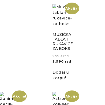
Akcija!
MUZIČKA
TABLA I
RUKAVICE
ZA BOKS
7.990
rsd
3.990
rsd
Dodaj u
korpu!
Akcija!
Akcija!