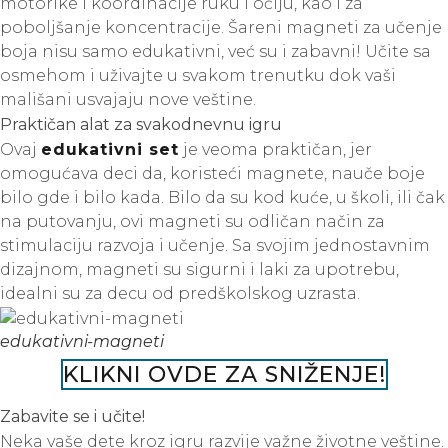
motorike i koordinacije ruku i očiju, kao i za
poboljšanje koncentracije. Šareni magneti za učenje
boja nisu samo edukativni, već su i zabavni! Učite sa
osmehom i uživajte u svakom trenutku dok vaši
mališani usvajaju nove veštine.
Praktičan alat za svakodnevnu igru
Ovaj
edukativni set
je veoma praktičan, jer
omogućava deci da, koristeći magnete, nauče boje
bilo gde i bilo kada. Bilo da su kod kuće, u školi, ili čak
na putovanju, ovi magneti su odličan način za
stimulaciju razvoja i učenje. Sa svojim jednostavnim
dizajnom, magneti su sigurni i laki za upotrebu,
idealni su za decu od predškolskog uzrasta.
edukativni-magneti
KLIKNI OVDE ZA SNIŽENJE!
Zabavite se i učite!
Neka vaše dete kroz igru razvije važne životne veštine.