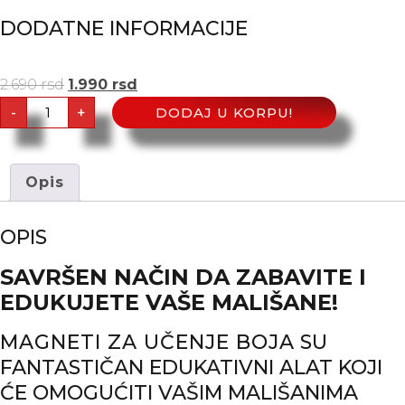
DODATNE INFORMACIJE
2.690
rsd
1.990
rsd
-
+
DODAJ U KORPU!
Opis
OPIS
SAVRŠEN NAČIN DA ZABAVITE I
EDUKUJETE VAŠE MALIŠANE!
MAGNETI ZA UČENJE BOJA
SU
FANTASTIČAN EDUKATIVNI ALAT KOJI
ĆE OMOGUĆITI VAŠIM MALIŠANIMA