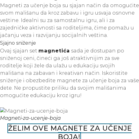
Magneti za učenje boja su sjajan način da omogućite
svom mališanu da kroz zabavu i igru usvaja osnovne
veštine. Idealni su za samostalnu igru, ali i za
zajedničke aktivnosti sa roditeljima, čime pomažu u
jačanju veza i razvijanju socijalnih veština.
Sjajno sniženje
Ovaj sjajan set
magnetića
sada je dostupan po
sniženoj ceni, čineći ga još atraktivnijim za sve
roditelje koji žele da ulažu u edukaciju svojih
mališana na zabavan i kreativan način. Iskoristite
sniženje i obezbedite magnete za učenje boja za vaše
dete. Ne propustite priliku da svojim mališanima
omogućite edukaciju kroz igru!
Magneti-za-ucenje-boja
ŽELIM OVE MAGNETE ZA UČENJE
BOJA!