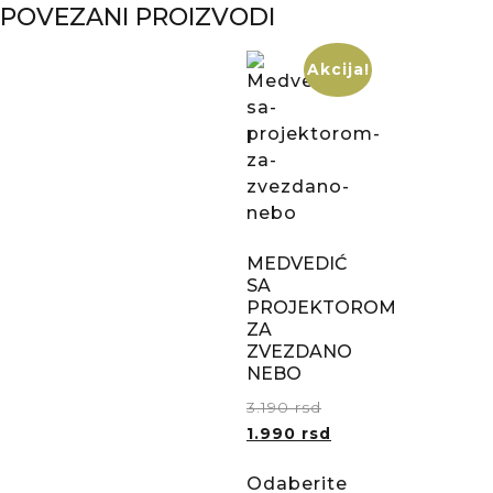
POVEZANI PROIZVODI
Akcija!
MEDVEDIĆ
SA
PROJEKTOROM
ZA
ZVEZDANO
NEBO
3.190
rsd
1.990
rsd
Odaberite