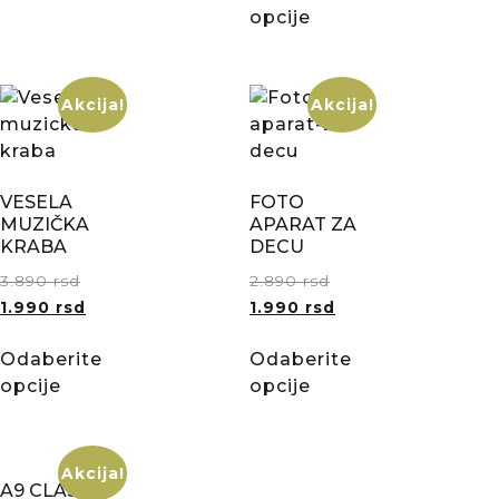
opcije
Akcija!
Akcija!
VESELA
FOTO
MUZIČKA
APARAT ZA
KRABA
DECU
3.890
rsd
2.890
rsd
1.990
rsd
1.990
rsd
Odaberite
Odaberite
opcije
opcije
Akcija!
A9 CLASSIC