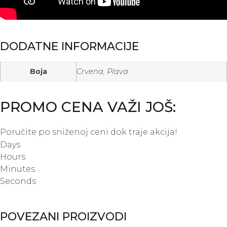
DODATNE INFORMACIJE
Boja
Crvena, Plava
PROMO CENA VAŽI JOŠ:
Poručite po sniženoj ceni dok traje akcija!
Days
Hours
Minutes
Seconds
POVEZANI PROIZVODI