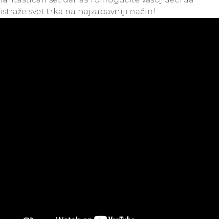
istraže svet trka na najzabavniji način!