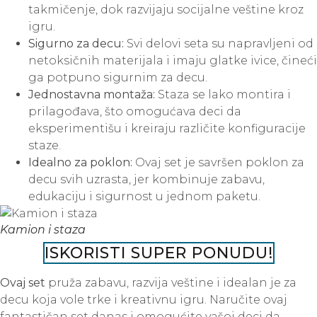
takmičenje, dok razvijaju socijalne veštine kroz
igru.
Sigurno za decu:
Svi delovi seta su napravljeni od
netoksičnih materijala i imaju glatke ivice, čineći
ga potpuno sigurnim za decu.
Jednostavna montaža:
Staza se lako montira i
prilagođava, što omogućava deci da
eksperimentišu i kreiraju različite konfiguracije
staze.
Idealno za poklon:
Ovaj set je savršen poklon za
decu svih uzrasta, jer kombinuje zabavu,
edukaciju i sigurnost u jednom paketu.
Kamion i staza
ISKORISTI SUPER PONUDU!
Ovaj set
pruža zabavu, razvija veštine i idealan je za
decu koja vole trke i kreativnu igru. Naručite ovaj
fantastičan set danas i omogućite vašoj deci da