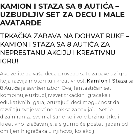
KAMION I STAZA SA 8 AUTIĆA –
UZBUDLJIV SET ZA DECU I MALE
AVATARDE
TRKAČKA ZABAVA NA DOHVAT RUKE –
KAMION I STAZA SA 8 AUTIĆA ZA
NEPRESTANU AKCIJU I KREATIVNU
IGRU!
Ako želite da vaša deca provedu sate zabave uz igru
koja razvija motoriku i kreativnost,
Kamion i Staza
sa
8 Autića
je savršen izbor. Ovaj fantastičan set
kombinuje uzbudljiv svet trkačkih igračaka i
edukativnih igara, pružajući deci mogućnost da
razvijaju svoje veštine dok se zabavljaju. Set je
dizajniran za sve mališane koji vole brzinu, trke i
kreativno izražavanje, a sigurno će postati jedan od
omiljenih igračaka u njihovoj kolekciji.