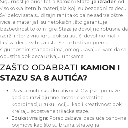
Sigurnost je prioritet, a
Kamion i Staza
je izrađen
od
visokokvalitetnih materijala koji su bezbedni za decu.
Svi delovi seta su dizajnirani tako da ne sadrže oštre
ivice, a materijali su netoksični, što garantuje
bezbednost tokom igre. Staza je dovoljno robusna da
izdrži intenzivnu igru, dok su autići dovoljno mali i
laki za decu svih uzrasta. Set je testiran prema
sigurnosnim standardima, omogućavajući vam da se
opustite dok deca uživaju u trkama.
ZAŠTO ODABRATI
KAMION I
STAZU SA 8 AUTIĆA?
Razvija motoriku i kreativnost:
Ovaj set pomaže
deci da razvijaju fine motoričke veštine,
koordinaciju ruku i očiju, kao i kreativnost dok
kreiraju sopstvene trkačke staze.
Edukativna igra:
Pored zabave, deca uče osnovne
pojmove kao što su brzina, strategija i