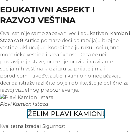
EDUKATIVNI ASPEKT I
RAZVOJ VEŠTINA
Ovaj set nije samo zabavan, već i edukativan.
Kamion i
Staza sa 8 Autića
pomaže deci da razvijaju brojne
veštine, uključujući koordinaciju ruku i očiju, fine
motoričke veštine i kreativnost. Deca će učiti
postavljanje staze, praćenje pravila i razvijanje
socijalnih veština kroz igru sa prijateljima i
porodicom. Takođe, autići i kamion omogućavaju
deci da istraže različite boje i oblike, što je odlično za
razvoj vizuelnog prepoznavanja.
Plavi Kamion i staza
ŽELIM PLAVI KAMION!
Kvalitetna Izrada i Sigurnost