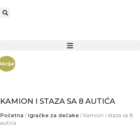
Akcija!
KAMION I STAZA SA 8 AUTIĆA
Početna
/
Igračke za dečake
/ Kamion i staza sa 8
autića