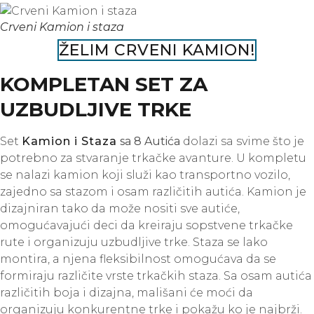
Crveni Kamion i staza
ŽELIM CRVENI KAMION!
KOMPLETAN SET ZA
UZBUDLJIVE TRKE
Set
Kamion i Staza
sa 8 Autića
dolazi sa svime što je
potrebno za stvaranje trkačke avanture. U kompletu
se nalazi kamion koji služi kao transportno vozilo,
zajedno sa stazom i osam različitih autića. Kamion je
dizajniran tako da može nositi sve autiće,
omogućavajući deci da kreiraju sopstvene trkačke
rute i organizuju uzbudljive trke. Staza se lako
montira, a njena fleksibilnost omogućava da se
formiraju različite vrste trkačkih staza. Sa osam autića
različitih boja i dizajna, mališani će moći da
organizuju konkurentne trke i pokažu ko je najbrži.