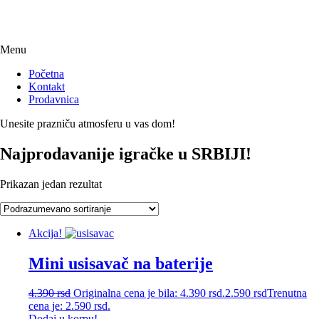
Menu
Početna
Kontakt
Prodavnica
Unesite prazniču atmosferu u vas dom!
Najprodavanije igračke u SRBIJI!
Prikazan jedan rezultat
Akcija!
Mini usisavač na baterije
4.390
rsd
Originalna cena je bila: 4.390 rsd.
2.590
rsd
Trenutna
cena je: 2.590 rsd.
Dodaj u korpu!