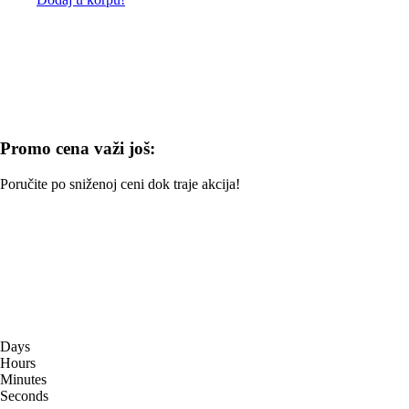
Promo cena važi još:
Poručite po sniženoj ceni dok traje akcija!
Days
Hours
Minutes
Seconds