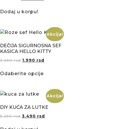
Dodaj u korpu!
Akcija!
DEČIJA SIGURNOSNA SEF
KASICA HELLO KITTY
3.490
rsd
1.990
rsd
Odaberite opcije
Akcija!
DIY KUĆA ZA LUTKE
5.290
rsd
3.490
rsd