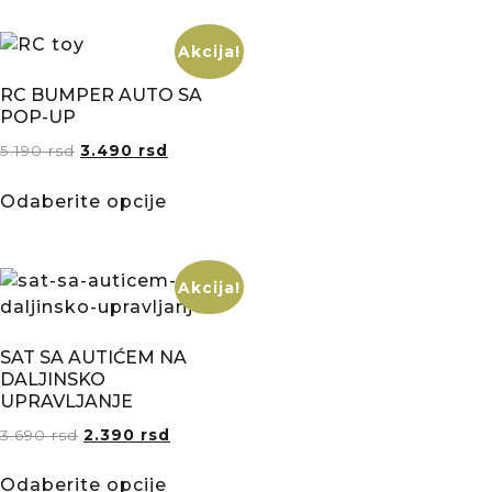
Akcija!
RC BUMPER AUTO SA
POP-UP
5.190
rsd
3.490
rsd
Odaberite opcije
Akcija!
SAT SA AUTIĆEM NA
DALJINSKO
UPRAVLJANJE
3.690
rsd
2.390
rsd
Odaberite opcije