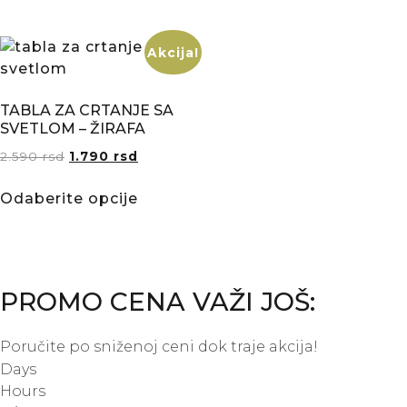
Akcija!
TABLA ZA CRTANJE SA
SVETLOM – ŽIRAFA
2.590
rsd
1.790
rsd
Odaberite opcije
PROMO CENA VAŽI JOŠ:
Poručite po sniženoj ceni dok traje akcija!
Days
Hours