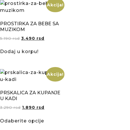
Akcija!
PROSTIRKA ZA BEBE SA
MUZIKOM
5.190
rsd
3.490
rsd
Dodaj u korpu!
Akcija!
PRSKALICA ZA KUPANJE
U KADI
3.290
rsd
1.890
rsd
Odaberite opcije