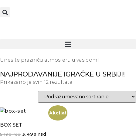
Unesite prazniču atmosferu u vas dom!
NAJPRODAVANIJE IGRAČKE U SRBIJI!
Prikazano je svih 12 rezultata
Akcija!
BOX SET
5.190
rsd
3.490
rsd