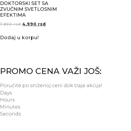
DOKTORSKI SET SA
ZVUČNIM SVETLOSNIM
EFEKTIMA
7.890
rsd
4.990
rsd
Dodaj u korpu!
PROMO CENA VAŽI JOŠ:
Poručite po sniženoj ceni dok traje akcija!
Days
Hours
Minutes
Seconds