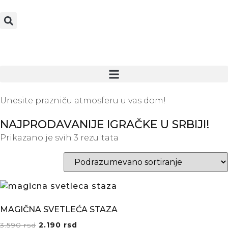
Unesite prazniču atmosferu u vas dom!
NAJPRODAVANIJE IGRAČKE U SRBIJI!
Prikazano je svih 3 rezultata
MAGIČNA SVETLEĆA STAZA
3.590
rsd
2.190
rsd