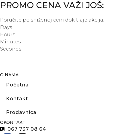
PROMO CENA VAŽI JOŠ:
Poručite po sniženoj ceni dok traje akcija!
Days
Hours
Minutes
Seconds
O NAMA
Početna
Kontakt
Prodavnica
OKONTAKT
067 737 08 64