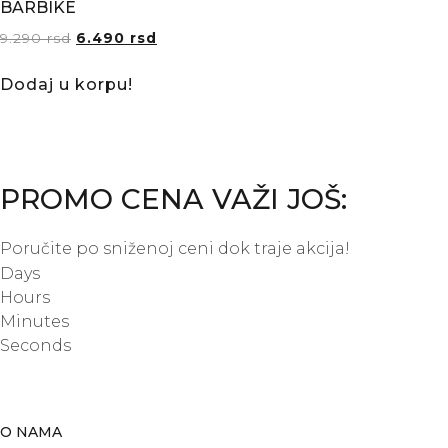
BARBIKE
9.290
rsd
6.490
rsd
Dodaj u korpu!
PROMO CENA VAŽI JOŠ:
Poručite po sniženoj ceni dok traje akcija!
Days
Hours
Minutes
Seconds
O NAMA