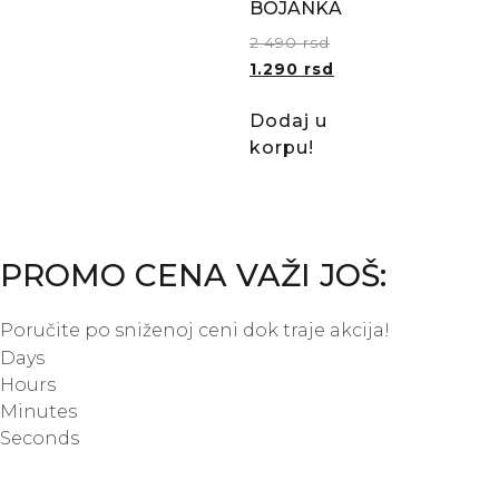
BOJANKA
2.490
rsd
1.290
rsd
Dodaj u
korpu!
PROMO CENA VAŽI JOŠ:
Poručite po sniženoj ceni dok traje akcija!
Days
Hours
Minutes
Seconds