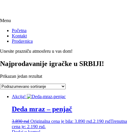
Menu
Početna
Kontakt
Prodavnica
Unesite prazniču atmosferu u vas dom!
Najprodavanije igračke u SRBIJI!
Prikazan jedan rezultat
Akcija!
Deda mraz – penjač
3.890
rsd
Originalna cena je bila: 3.890 rsd.
2.190
rsd
Trenutna
cena je: 2.190 rsd.
Dodaj u korpu!