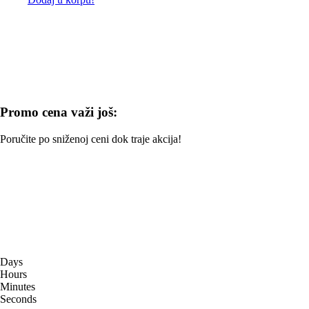
Promo cena važi još:
Poručite po sniženoj ceni dok traje akcija!
Days
Hours
Minutes
Seconds