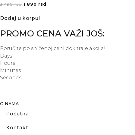
3.490
rsd
1.890
rsd
Dodaj u korpu!
PROMO CENA VAŽI JOŠ:
Poručite po sniženoj ceni dok traje akcija!
Days
Hours
Minutes
Seconds
O NAMA
Početna
Kontakt