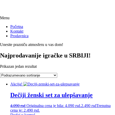
Menu
Početna
Kontakt
Prodavnica
Unesite prazniču atmosferu u vas dom!
Najprodavanije igračke u SRBIJI!
Prikazan jedan rezultat
Akcija!
Dečiji ženski set za ulepšavanje
4.090
rsd
Originalna cena je bila: 4.090 rsd.
2.490
rsd
Trenutna
cena je: 2.490 rsd.
Dodaj u korpu!