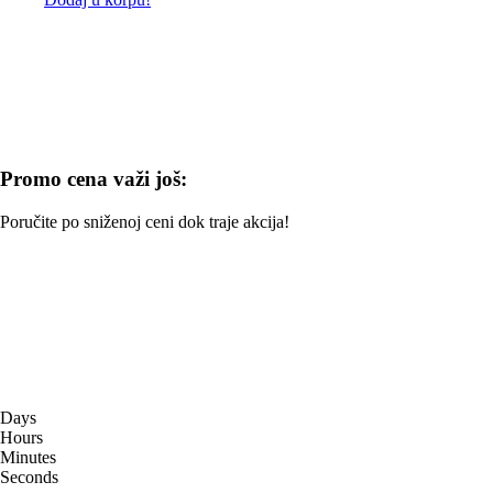
Promo cena važi još:
Poručite po sniženoj ceni dok traje akcija!
Days
Hours
Minutes
Seconds