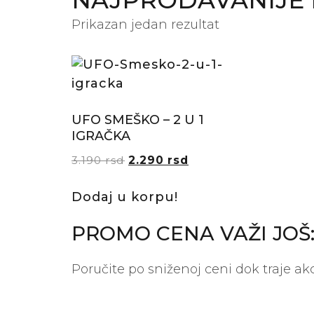
NAJPRODAVANIJE I
Prikazan jedan rezultat
UFO SMEŠKO – 2 U 1
IGRAČKA
3.190
rsd
2.290
rsd
Dodaj u korpu!
PROMO CENA VAŽI JOŠ
Poručite po sniženoj ceni dok traje akc