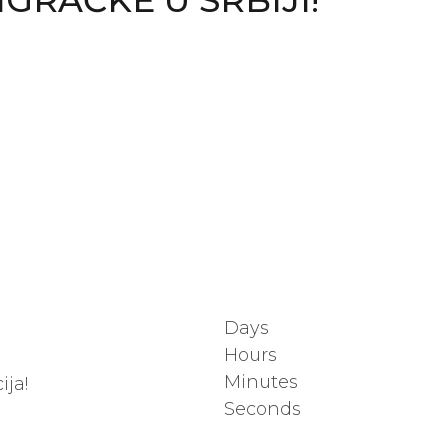
GRAČKE U SRBIJI!
:
Days
Hours
Minutes
ija!
Seconds