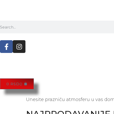
0
RSD
0
Unesite prazniču atmosferu u vas dom