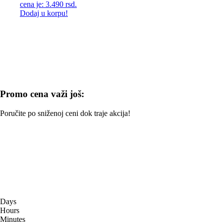
cena je: 3.490 rsd.
Dodaj u korpu!
Promo cena važi još:
Poručite po sniženoj ceni dok traje akcija!
Days
Hours
Minutes