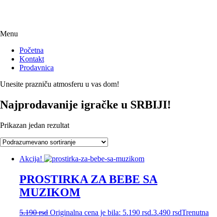
Menu
Početna
Kontakt
Prodavnica
Unesite prazniču atmosferu u vas dom!
Najprodavanije igračke u SRBIJI!
Prikazan jedan rezultat
Akcija!
PROSTIRKA ZA BEBE SA
MUZIKOM
5.190
rsd
Originalna cena je bila: 5.190 rsd.
3.490
rsd
Trenutna