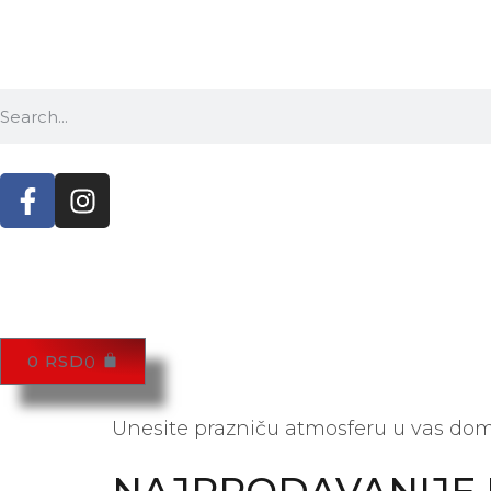
0
RSD
0
Unesite prazniču atmosferu u vas dom