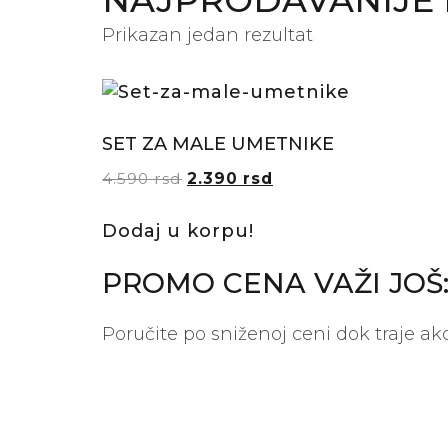
NAJPRODAVANIJE I
Prikazan jedan rezultat
SET ZA MALE UMETNIKE
4.590
rsd
2.390
rsd
Dodaj u korpu!
PROMO CENA VAŽI JOŠ
Poručite po sniženoj ceni dok traje akc