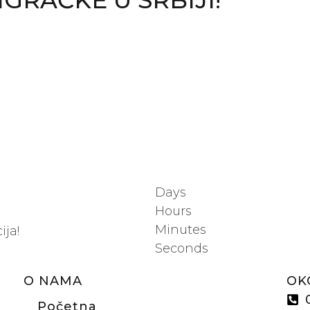
GRAČKE U SRBIJI!
:
Days
Hours
Minutes
ija!
Seconds
O NAMA
OK
Početna