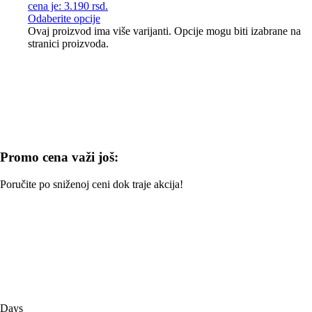
cena je: 3.190 rsd.
Odaberite opcije
Ovaj proizvod ima više varijanti. Opcije mogu biti izabrane na
stranici proizvoda.
Promo cena važi još:
Poručite po sniženoj ceni dok traje akcija!
Days