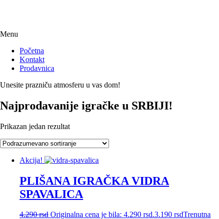
Menu
Početna
Kontakt
Prodavnica
Unesite prazniču atmosferu u vas dom!
Najprodavanije igračke u SRBIJI!
Prikazan jedan rezultat
Akcija!
PLIŠANA IGRAČKA VIDRA
SPAVALICA
4.290
rsd
Originalna cena je bila: 4.290 rsd.
3.190
rsd
Trenutna