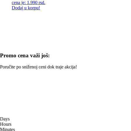
cena je: 1.990 rsd.
Dodaj u korpu!
Promo cena važi još:
Poručite po sniženoj ceni dok traje akcija!
Days
Hours
Minutes