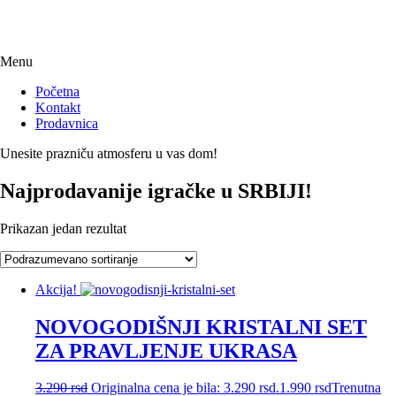
Menu
Početna
Kontakt
Prodavnica
Unesite prazniču atmosferu u vas dom!
Najprodavanije igračke u SRBIJI!
Prikazan jedan rezultat
Akcija!
NOVOGODIŠNJI KRISTALNI SET
ZA PRAVLJENJE UKRASA
3.290
rsd
Originalna cena je bila: 3.290 rsd.
1.990
rsd
Trenutna