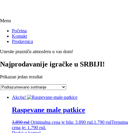
Menu
Početna
Kontakt
Prodavnica
Unesite prazniču atmosferu u vas dom!
Najprodavanije igračke u SRBIJI!
Prikazan jedan rezultat
Akcija!
Raspevane male patkice
3.890
rsd
Originalna cena je bila: 3.890 rsd.
1.790
rsd
Trenutna
cena je: 1.790 rsd.
Dodaj u korpu!