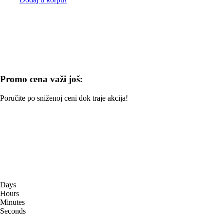
Promo cena važi još:
Poručite po sniženoj ceni dok traje akcija!
Days
Hours
Minutes
Seconds