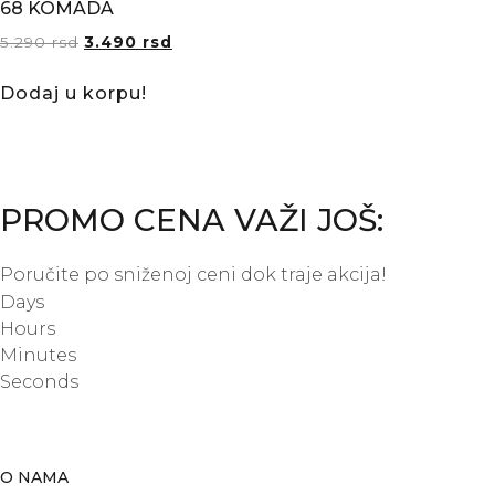
68 KOMADA
5.290
rsd
3.490
rsd
Dodaj u korpu!
PROMO CENA VAŽI JOŠ:
Poručite po sniženoj ceni dok traje akcija!
Days
Hours
Minutes
Seconds
O NAMA