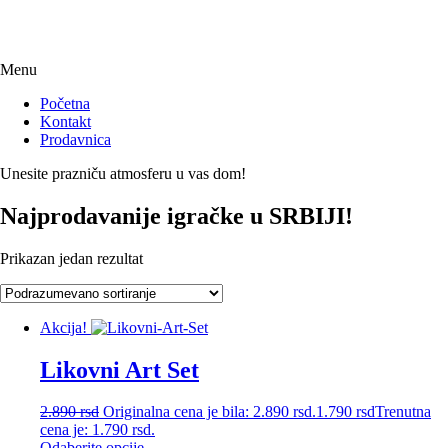
Menu
Početna
Kontakt
Prodavnica
Unesite prazniču atmosferu u vas dom!
Najprodavanije igračke u SRBIJI!
Prikazan jedan rezultat
Akcija!
Likovni Art Set
2.890
rsd
Originalna cena je bila: 2.890 rsd.
1.790
rsd
Trenutna
cena je: 1.790 rsd.
Odaberite opcije