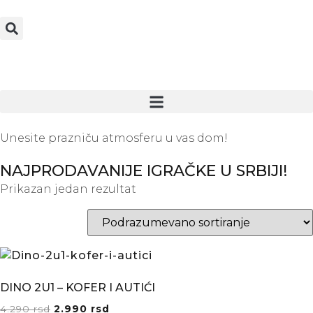
Unesite prazniču atmosferu u vas dom!
NAJPRODAVANIJE IGRAČKE U SRBIJI!
Prikazan jedan rezultat
DINO 2U1 – KOFER I AUTIĆI
4.290
rsd
2.990
rsd