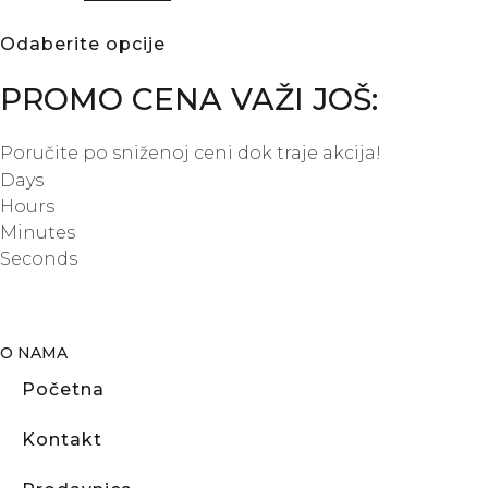
Odaberite opcije
PROMO CENA VAŽI JOŠ:
Poručite po sniženoj ceni dok traje akcija!
Days
Hours
Minutes
Seconds
O NAMA
Početna
Kontakt