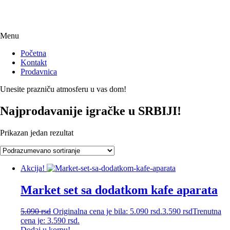
Menu
Početna
Kontakt
Prodavnica
Unesite prazniču atmosferu u vas dom!
Najprodavanije igračke u SRBIJI!
Prikazan jedan rezultat
Akcija!
Market set sa dodatkom kafe aparata
5.090
rsd
Originalna cena je bila: 5.090 rsd.
3.590
rsd
Trenutna
cena je: 3.590 rsd.
Dodaj u korpu!