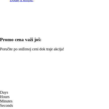
Promo cena važi još:
Poručite po sniženoj ceni dok traje akcija!
Days
Hours
Minutes
Seconds