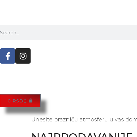
0
RSD
0
Unesite prazniču atmosferu u vas dom