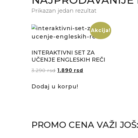
NAJPRODAVANIJE I
Prikazan jedan rezultat
Akcija!
INTERAKTIVNI SET ZA
UČENJE ENGLESKIH REČI
3.290
rsd
1.890
rsd
Dodaj u korpu!
PROMO CENA VAŽI JOŠ