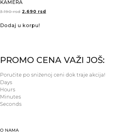
KAMERA
3.190
rsd
2.690
rsd
Dodaj u korpu!
PROMO CENA VAŽI JOŠ:
Poručite po sniženoj ceni dok traje akcija!
Days
Hours
Minutes
Seconds
O NAMA