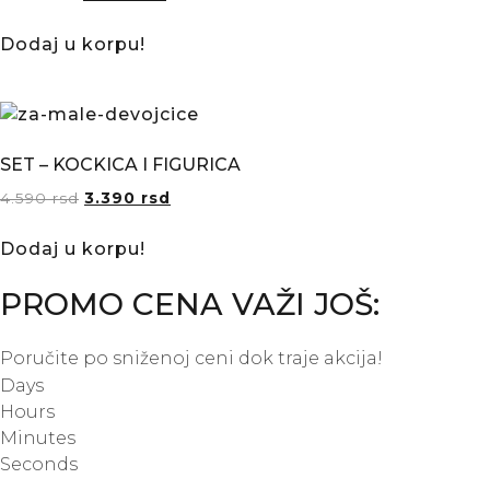
Dodaj u korpu!
SET – KOCKICA I FIGURICA
4.590
rsd
3.390
rsd
Dodaj u korpu!
PROMO CENA VAŽI JOŠ:
Poručite po sniženoj ceni dok traje akcija!
Days
Hours
Minutes
Seconds