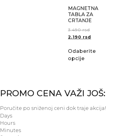
MAGNETNA
TABLA ZA
CRTANJE
3.490
rsd
2.190
rsd
Odaberite
opcije
PROMO CENA VAŽI JOŠ:
Poručite po sniženoj ceni dok traje akcija!
Days
Hours
Minutes