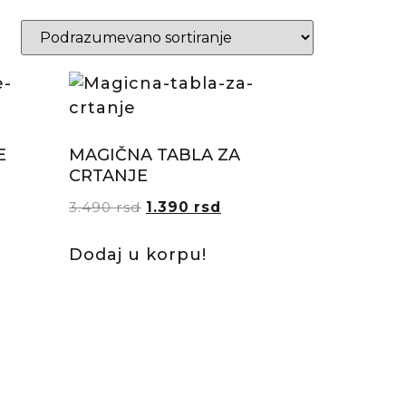
E
MAGIČNA TABLA ZA
CRTANJE
3.490
rsd
1.390
rsd
Dodaj u korpu!