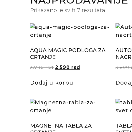
NAJPRODAVANIJE I
Prikazano je svih 7 rezultata
AQUA MAGIC PODLOGA ZA
AUTO 
CRTANJE
NACR
3.790
rsd
2.590
rsd
3.890
Dodaj u korpu!
Dodaj
MAGNETNA TABLA ZA
TABL