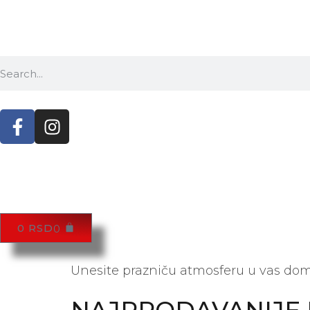
0
RSD
0
Unesite prazniču atmosferu u vas dom