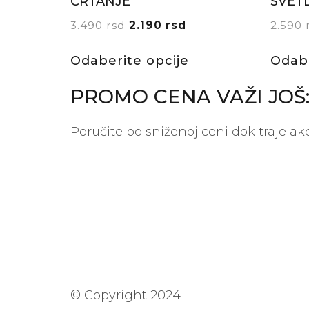
CRTANJE
SVETL
3.490
rsd
2.190
rsd
2.590
Odaberite opcije
Odabe
PROMO CENA VAŽI JOŠ
Poručite po sniženoj ceni dok traje akc
© Copyright 2024