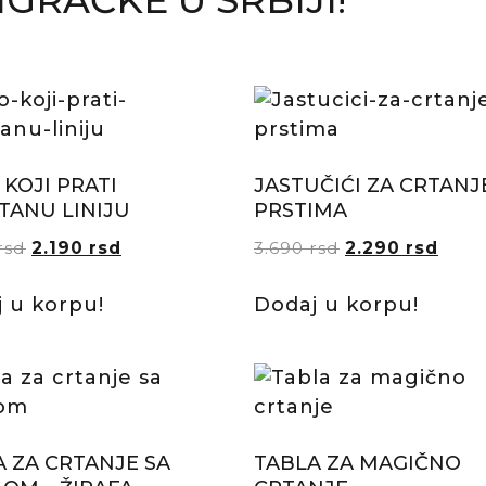
GRAČKE U SRBIJI!
KOJI PRATI
JASTUČIĆI ZA CRTANJ
TANU LINIJU
PRSTIMA
rsd
2.190
rsd
3.690
rsd
2.290
rsd
 u korpu!
Dodaj u korpu!
A ZA CRTANJE SA
TABLA ZA MAGIČNO