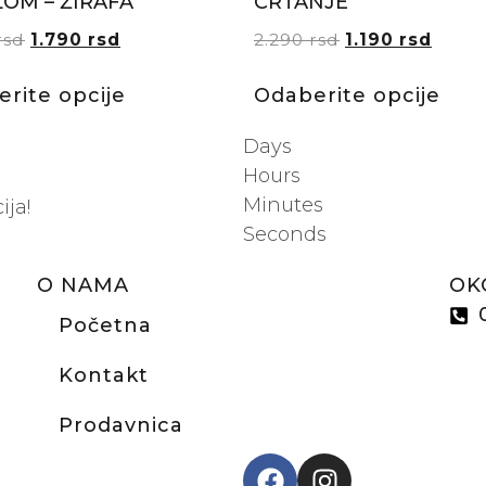
OM – ŽIRAFA
CRTANJE
rsd
1.790
rsd
2.290
rsd
1.190
rsd
rite opcije
Odaberite opcije
:
Days
Hours
Minutes
ija!
Seconds
O NAMA
OK
Početna
Kontakt
Prodavnica