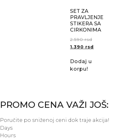
SET ZA
PRAVLJENJE
STIKERA SA
CIRKONIMA
2.590
rsd
1.390
rsd
Dodaj u
korpu!
PROMO CENA VAŽI JOŠ:
Poručite po sniženoj ceni dok traje akcija!
Days
Hours