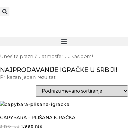
Unesite prazniču atmosferu u vas dom!
NAJPRODAVANIJE IGRAČKE U SRBIJI!
Prikazan jedan rezultat
CAPYBARA – PLIŠANA IGRAČKA
3.190
rsd
1.990
rsd