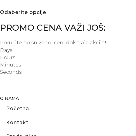
Odaberite opcije
PROMO CENA VAŽI JOŠ:
Poručite po sniženoj ceni dok traje akcija!
Days
Hours
Minutes
Seconds
O NAMA
Početna
Kontakt