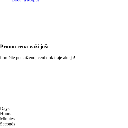
Promo cena važi još:
Poručite po sniženoj ceni dok traje akcija!
Days
Hours
Minutes
Seconds