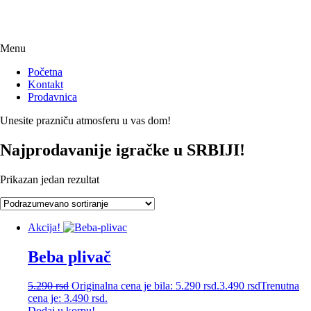
Menu
Početna
Kontakt
Prodavnica
Unesite prazniču atmosferu u vas dom!
Najprodavanije igračke u SRBIJI!
Prikazan jedan rezultat
Akcija!
Beba plivač
5.290
rsd
Originalna cena je bila: 5.290 rsd.
3.490
rsd
Trenutna
cena je: 3.490 rsd.
Dodaj u korpu!