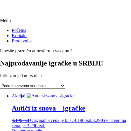
Menu
Početna
Kontakt
Prodavnica
Unesite prazniču atmosferu u vas dom!
Najprodavanije igračke u SRBIJI!
Prikazan jedan rezultat
Akcija!
Autići iz snova – igračke
4.190
rsd
Originalna cena je bila: 4.190 rsd.
3.290
rsd
Trenutna
cena je: 3.290 rsd.
Odaberite opcije