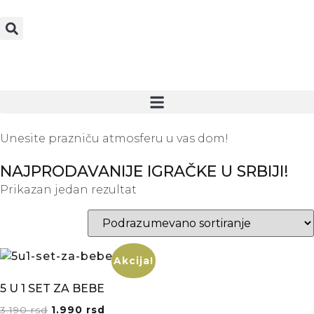
Unesite prazniču atmosferu u vas dom!
NAJPRODAVANIJE IGRAČKE U SRBIJI!
Prikazan jedan rezultat
Akcija!
5 U 1 SET ZA BEBE
3.190
rsd
1.990
rsd