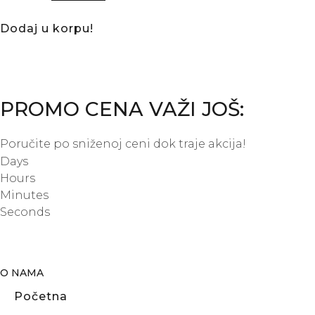
Dodaj u korpu!
PROMO CENA VAŽI JOŠ:
Poručite po sniženoj ceni dok traje akcija!
Days
Hours
Minutes
Seconds
O NAMA
Početna