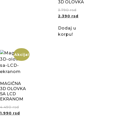
3D OLOVKA
3.790
rsd
2.390
rsd
Dodaj u
korpu!
Akcija!
MAGIČNA
3D OLOVKA
SA LCD
EKRANOM
4.490
rsd
1.990
rsd