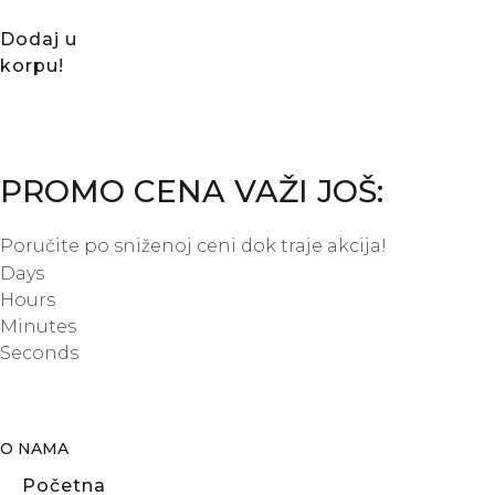
Dodaj u
korpu!
PROMO CENA VAŽI JOŠ:
Poručite po sniženoj ceni dok traje akcija!
Days
Hours
Minutes
Seconds
O NAMA
Početna